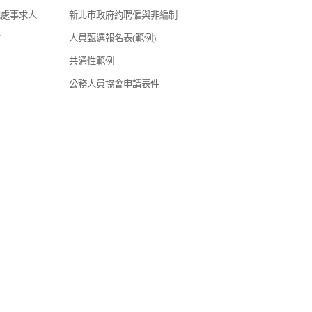
總處事求人
新北市政府約聘僱與非編制
才
人員甄選報名表(範例)
共通性範例
公務人員協會申請表件