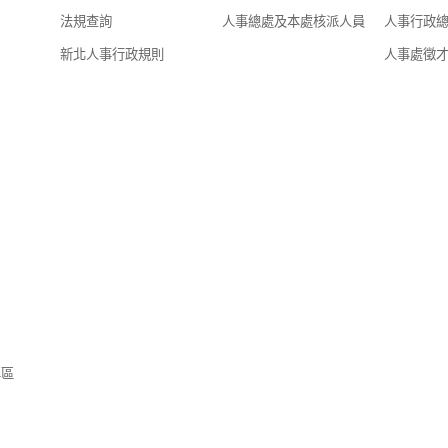
法規查詢
人事總處及本處核派人員
人事行政
新北人事行政規則
人事處徵
專區