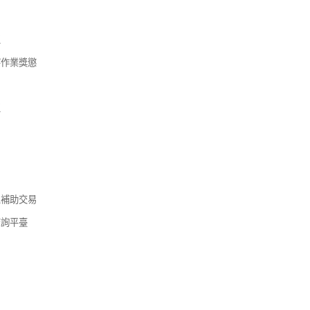
區
察作業獎懲
區
人補助交易
查詢平臺