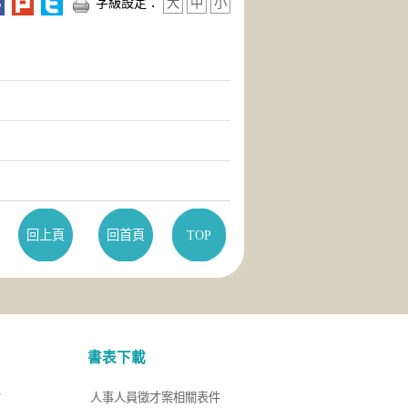
字級設定：
大
中
小
回上頁
回首頁
TOP
書表下載
才
人事人員徵才案相關表件