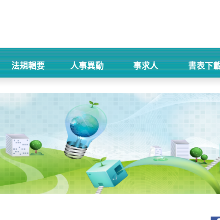
法規輯要
人事異動
事求人
書表下
+
+
+
+