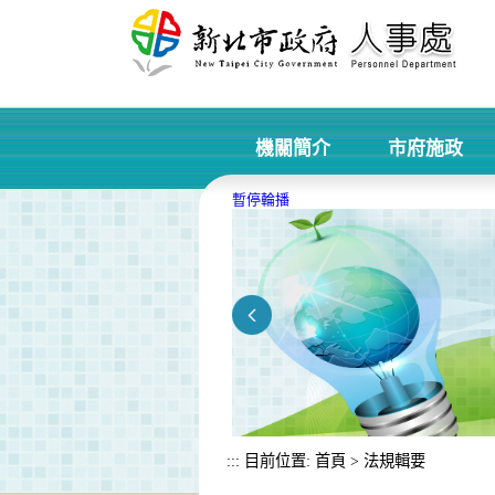
進入內容區塊
機關簡介
市府施政
+
暫停輪播
:::
目前位置:
首頁
>
法規輯要