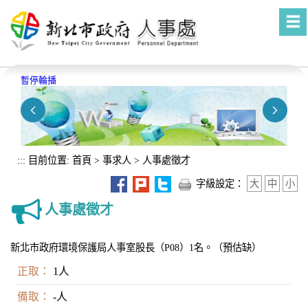
進入內容區塊
暫停輪播
:::
目前位置:
首頁
>
事求人
>
人事處徵才
字級設定：
大
中
小
人事處徵才
新北市政府環境保護局人事室股長（P08）1名。（預估缺）
正取：
1人
備取：
-人