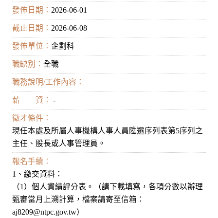
發佈日期：
2026-06-01
截止日期：
2026-06-08
發佈單位：
企劃科
職缺別：
全職
職務說明/工作內容：
薪 資：
-
徵才條件：
現任本處及所屬人事機構人事人員陞遷序列表第5序列之
主任、股長或人事管理員。
報名手續：
1、繳交資料：
（1）個人資績評分表。（請下載填寫，各項分數以辦理
甄審當月上溯計算，檔案請寄至信箱：
aj8209@ntpc.gov.tw）