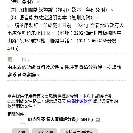
（無則免附）。
（7）AI相關訓練認證（證明）影本（無則免附）。
（8）語言能力檢定證明影本（無則免附）。
2、請依序裝訂，並於截止日前「送達」至新北市政府人
事處企劃科朱小姐收。（地址：220242新北市板橋區中
山路1段161號27樓；聯絡電話：（02）29603456分機
4315）
甄 試：
由本處依所繳資料及證明文件評定資績分數後，提請甄
審委員會審議。
＊為提供使用者有文書軟體選擇的權利，本頁下載檔提供
ODF開放文件格式，建議您安裝
免費開源軟體
或以您慣用的
軟體開啟文件。
相關附件：
02內陞案-個人資績評分表(1150416)
全選
取消全選
下載已勾選檔案