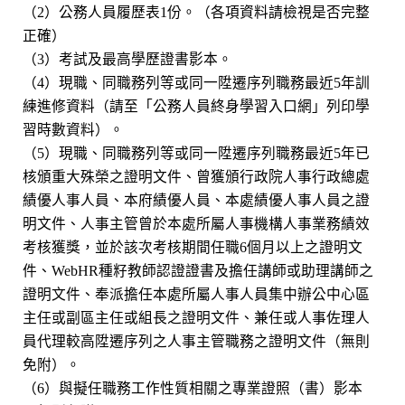
（2）公務人員履歷表1份。（各項資料請檢視是否完整
正確）
（3）考試及最高學歷證書影本。
（4）現職、同職務列等或同一陞遷序列職務最近5年訓
練進修資料（請至「公務人員終身學習入口網」列印學
習時數資料）。
（5）現職、同職務列等或同一陞遷序列職務最近5年已
核頒重大殊榮之證明文件、曾獲頒行政院人事行政總處
績優人事人員、本府績優人員、本處績優人事人員之證
明文件、人事主管曾於本處所屬人事機構人事業務績效
考核獲獎，並於該次考核期間任職6個月以上之證明文
件、WebHR種籽教師認證證書及擔任講師或助理講師之
證明文件、奉派擔任本處所屬人事人員集中辦公中心區
主任或副區主任或組長之證明文件、兼任或人事佐理人
員代理較高陞遷序列之人事主管職務之證明文件（無則
免附）。
（6）與擬任職務工作性質相關之專業證照（書）影本