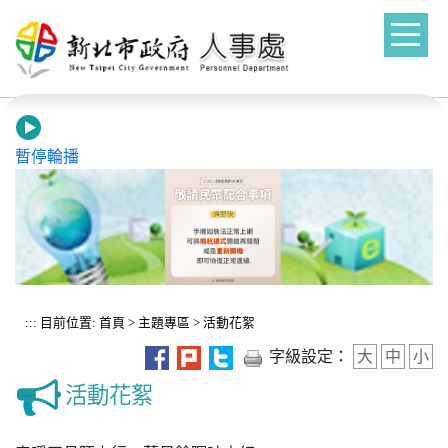
進入內容區塊
暫停輪播
:::
目前位置:
首頁
>
主題專區
>
活動花絮
字級設定：
大
中
小
活動花絮